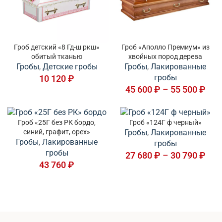
Гроб детский «8 Гд-ш ркш»
Гроб «Аполло Премиум» из
обитый тканью
хвойных пород дерева
Гробы
,
Детские гробы
Гробы
,
Лакированные
гробы
10 120
₽
45 600
₽
–
55 500
₽
Гроб «25Г без РК бордо,
Гроб «124Г ф черный»
синий, графит, орех»
Гробы
,
Лакированные
Гробы
,
Лакированные
гробы
гробы
27 680
₽
–
30 790
₽
43 760
₽