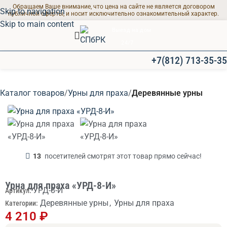
Обращаем Ваше внимание, что цена на сайте не является договором
Skip to navigation
публичной оферты, и носит исключительно ознакомительный характер.
Skip to main content
Выезд на дом
24/7
+7(812) 713-35-35
ПРОЩАЛЬНЫЕ ЗАЛЫ
Каталог товаров
Урны для праха
Деревянные урны
Современные залы
для траурных
мероприятий
13
посетителей смотрят этот товар прямо сейчас!
Урна для праха «УРД-8-И»
УРД-8-И
Артикул:
Деревянные урны
,
Урны для праха
Категории:
4 210
₽