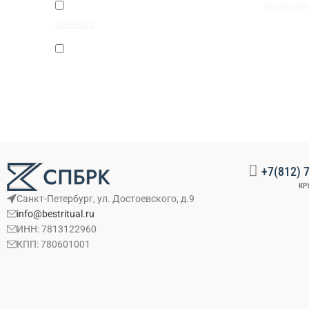
Нажимая кнопку, Вы соглашаетесь с
политик
данных
Согласие на получение информационных и р
включая новости и специальные предложения
+7(812) 
КР
Санкт-Петербург, ул. Достоевского, д.9
info@bestritual.ru
ИНН: 7813122960
КПП: 780601001