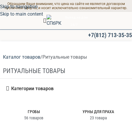
Обращаем Ваше внимание, что цена на сайте не является договором
Skip to navigation
публичной оферты, и носит исключительно ознакомительный характер.
Skip to main content
Выезд на дом
24/7
+7(812) 713-35-35
ПРОЩАЛЬНЫЕ ЗАЛЫ
Каталог товаров
Ритуальные товары
Современные залы
для траурных
РИТУАЛЬНЫЕ ТОВАРЫ
мероприятий
Категории товаров
ГРОБЫ
УРНЫ ДЛЯ ПРАХА
56 товаров
23 товара