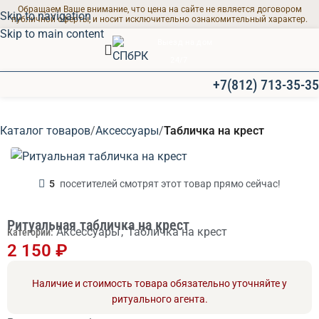
Обращаем Ваше внимание, что цена на сайте не является договором
Skip to navigation
публичной оферты, и носит исключительно ознакомительный характер.
Skip to main content
Выезд на дом
24/7
+7(812) 713-35-35
ПРОЩАЛЬНЫЕ ЗАЛЫ
Каталог товаров
Аксессуары
Табличка на крест
Современные залы
для траурных
мероприятий
5
посетителей смотрят этот товар прямо сейчас!
Ритуальная табличка на крест
Аксессуары
,
Табличка на крест
Категории:
2 150
₽
Наличие и стоимость товара обязательно уточняйте у
ритуального агента.