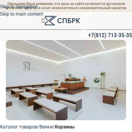
Обращаем Ваше внимание, что цена на сайте не является договором
Skip to navigation
публичной оферты, и носит исключительно ознакомительный характер.
Skip to main content
Выезд
на
дом
+7(812) 713-35-35
24/7
ПРОЩАЛЬНЫЕ ЗАЛЫ
Каталог товаров
Венки
Корзины
Современные залы для траурных мероприятий