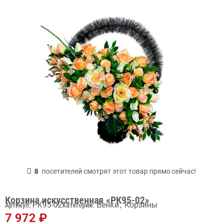
8
посетителей смотрят этот товар прямо сейчас!
Корзина искусственная «РК95-02»
РК95-02
Венки
,
Корзины
Артикул:
Категории:
7 972
₽