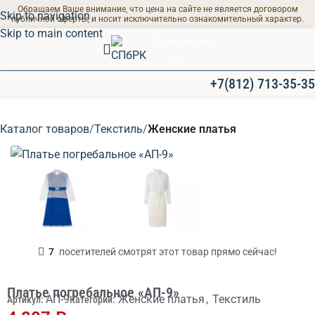
Обращаем Ваше внимание, что цена на сайте не является договором
Skip to navigation
публичной оферты, и носит исключительно ознакомительный характер.
Skip to main content
Выезд на дом
24/7
+7(812) 713-35-35
ПРОЩАЛЬНЫЕ ЗАЛЫ
Каталог товаров
Текстиль
Женские платья
Современные залы
для траурных
мероприятий
7
посетителей смотрят этот товар прямо сейчас!
Платье погребальное «АП-9»
АП-9
Женские платья
,
Текстиль
Артикул:
Категории: