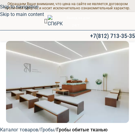
Обращаем Ваше внимание, что цена на сайте не является договором
Skip to navigation
публичной оферты, и носит исключительно ознакомительный характер.
Skip to main content
Выезд на дом
24/7
+7(812) 713-35-35
ПРОЩАЛЬНЫЕ ЗАЛЫ
Каталог товаров
Гробы
Гробы обитые тканью
Современные залы для траурных мероприятий